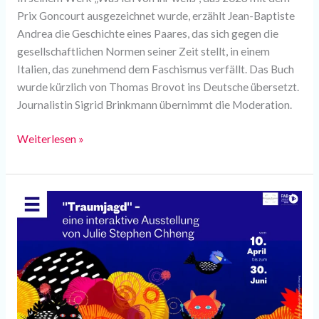
Prix Goncourt ausgezeichnet wurde, erzählt Jean-Baptiste
Andrea die Geschichte eines Paares, das sich gegen die
gesellschaftlichen Normen seiner Zeit stellt, in einem
Italien, das zunehmend dem Faschismus verfällt. Das Buch
wurde kürzlich von Thomas Brovot ins Deutsche übersetzt.
Journalistin Sigrid Brinkmann übernimmt die Moderation.
Weiterlesen »
Traumjagd-
Eine
interaktive
Austellung
ab
dem
09.04.25