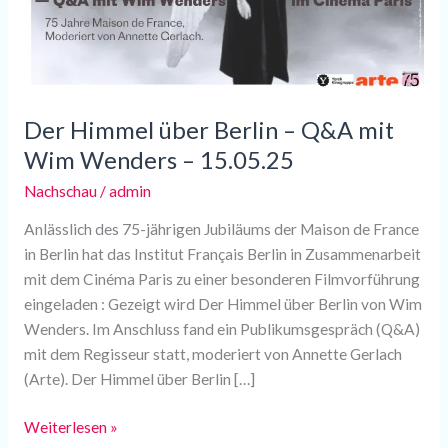
Q&A
mit
Wim
Wenders
–
Der Himmel über Berlin – Q&A mit
15.05.25
Wim Wenders – 15.05.25
Nachschau
/
admin
Anlässlich des 75-jährigen Jubiläums der Maison de France
in Berlin hat das Institut Français Berlin in Zusammenarbeit
mit dem Cinéma Paris zu einer besonderen Filmvorführung
eingeladen : Gezeigt wird Der Himmel über Berlin von Wim
Wenders. Im Anschluss fand ein Publikumsgespräch (Q&A)
mit dem Regisseur statt, moderiert von Annette Gerlach
(Arte). Der Himmel über Berlin […]
Weiterlesen »