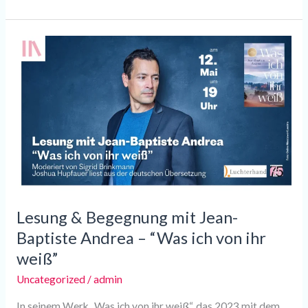
Lesung
&
Begegnung
mit
Jean-
Baptiste
Andrea
–
“Was
ich
Lesung & Begegnung mit Jean-
von
ihr
Baptiste Andrea – “Was ich von ihr
weiß”
weiß”
Uncategorized
/
admin
In seinem Werk „Was ich von ihr weiß“, das 2023 mit dem